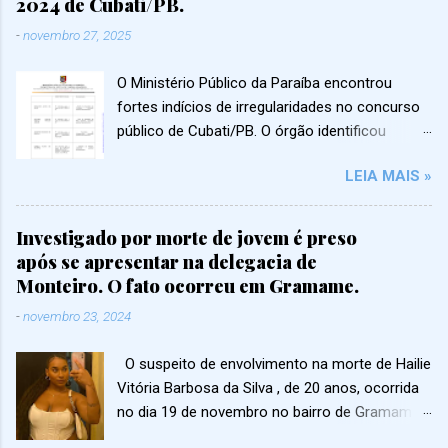
2024 de Cubati/PB.
-
novembro 27, 2025
O Ministério Público da Paraíba encontrou
fortes indícios de irregularidades no concurso
público de Cubati/PB. O órgão identificou
pontuações suspeitas, favorecimento político,
LEIA MAIS »
candidatos ligados a gestores e até possíveis
fraudes em notas e títulos. Segundo o MP, as
investigações mostram problemas em vários
Investigado por morte de jovem é preso
cargos: 🦷 Odontologia Candidatas nas
após se apresentar na delegacia de
primeiras posições teriam recebido
Monteiro. O fato ocorreu em Gramame.
pontuações incompatíveis com a experiência
-
novembro 23, 2024
real apresentada. 🩺 Agentes Comunitários de
Saúde Aprovados não residiam na área exigida
O suspeito de envolvimento na morte de Hailie
por lei e alguns teriam vínculos diretos com a
Vitória Barbosa da Silva , de 20 anos, ocorrida
gestão municipal, levantando suspeita de
no dia 19 de novembro no bairro de Gramame ,
favorecimento. 🏫 Educação Aprovadas ligadas
apresentou-se à polícia após permanecer
a autoridades políticas aparecem no topo da