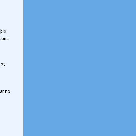
ípio
ucena
 27
ar no