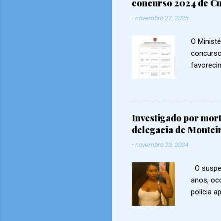
concurso 2024 de Cu
-
novembro 27, 2025
O Ministé
concurso
favorecim
notas e 
cargos: 
pontuaçõ
Comunitá
Investigado por mort
teriam ví
delegacia de Montei
favoreci
-
novembro 23, 2024
no topo d
Há casos
O suspeit
gestores
anos, oc
concurso
polícia 
político...
apuradas,
mais pre