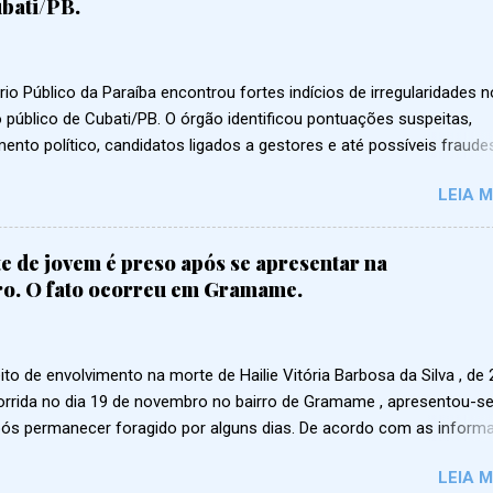
bati/PB.
rio Público da Paraíba encontrou fortes indícios de irregularidades n
 público de Cubati/PB. O órgão identificou pontuações suspeitas,
ento político, candidatos ligados a gestores e até possíveis fraud
títulos. Segundo o MP, as investigações mostram problemas em vári
LEIA M
🦷 Odontologia Candidatas nas primeiras posições teriam recebido
es incompatíveis com a experiência real apresentada. 🩺 Agentes
rios de Saúde Aprovados não residiam na área exigida por lei e alg
e de jovem é preso após se apresentar na
nculos diretos com a gestão municipal, levantando suspeita de
ro. O fato ocorreu em Gramame.
mento. 🏫 Educação Aprovadas ligadas a autoridades políticas apar
a lista, indicando possível interferência no resultado. 🚜 Outros car
 de aprovados que seriam cônjuges, filhos ou parentes de secretári
o de envolvimento na morte de Hailie Vitória Barbosa da Silva , de 
, além de pessoas que já ocupavam cargos comissionados antes d
orrida no dia 19 de novembro no bairro de Gramame , apresentou-se
. ⚠️ O MP fala em: 🔥 Possível manipulação de notas 🔥 Favorecim
após permanecer foragido por alguns dias. De acordo com as infor
 o investigado teria fugido inicialmente para o município de Monteiro
LEIA M
cisamente para o Sítio Morcego, local onde possuía uma residência.