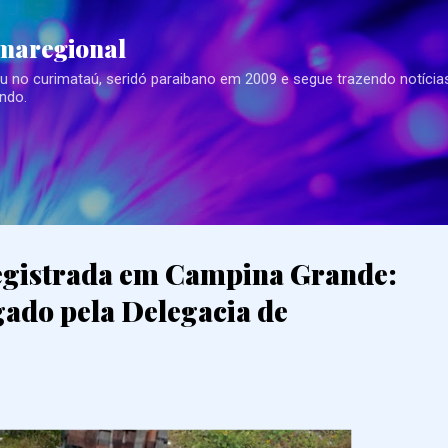
Pular para o conteúdo principal
imaregional
eu no curimataú, seridó paraibano em 2009 e segue trazendo notícia
ndo.
egistrada em Campina Grande:
igado pela Delegacia de